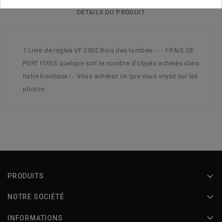
DÉTAILS DU PRODUIT
1 Livre de règles VF 2002 Rois des tombes - - - FRAIS DE
PORT FIXES quelque soit le nombre d'objets achetés dans
notre boutique ! - Vous achetez ce que vous voyez sur les
photos
PRODUITS
NOTRE SOCIÉTÉ
INFORMATIONS