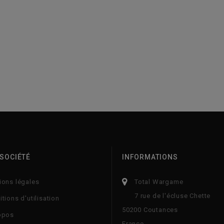
SOCIÉTÉ
INFORMATIONS
ions légales
Total Wargame
7 rue de l'écluse Chette
tions d'utilisation
50200 Coutances
opos
France