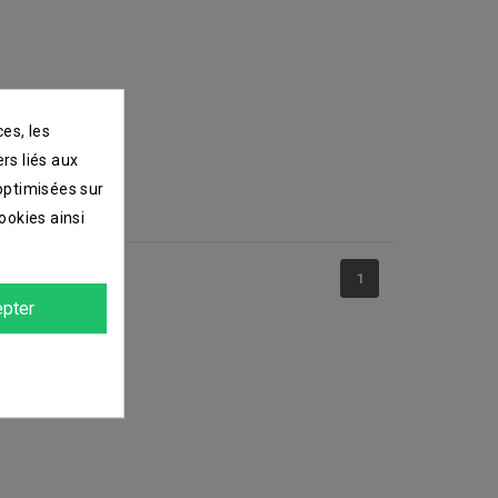
es, les
ers liés aux
 optimisées sur
ookies ainsi
1
pter