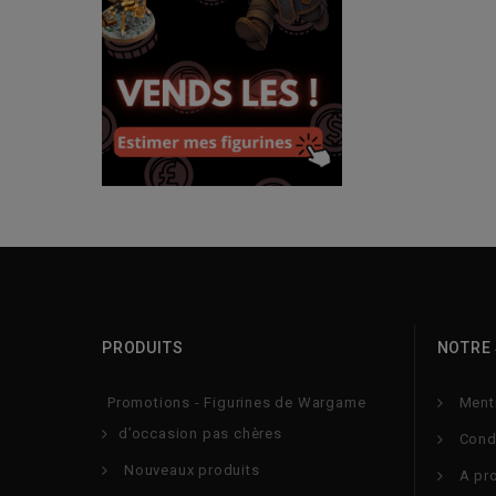
PRODUITS
NOTRE 
Promotions - Figurines de Wargame
Ment
d’occasion pas chères
Condi
Nouveaux produits
A pr