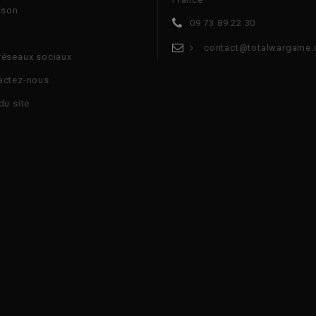
ison
09 73 89 22 30
contact@totalwargame
réseaux sociaux
actez-nous
du site