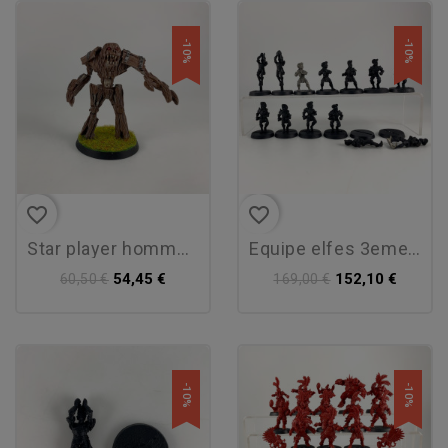
-10%
-10%
favorite_border
favorite_border
star player homme arbre
equipe elfes 3eme edition
54,45 €
152,10 €
60,50 €
169,00 €
-10%
-10%