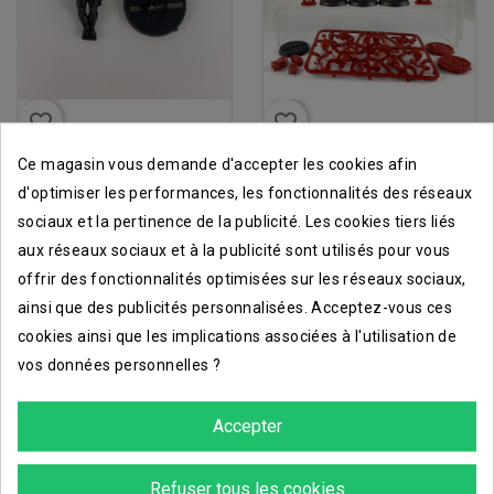
favorite_border
favorite_border
attrapeur elfe
équipe de la noblesse...
Ce magasin vous demande d'accepter les cookies afin
11,70 €
33,93 €
13,00 €
37,70 €
d'optimiser les performances, les fonctionnalités des réseaux
sociaux et la pertinence de la publicité. Les cookies tiers liés
aux réseaux sociaux et à la publicité sont utilisés pour vous
offrir des fonctionnalités optimisées sur les réseaux sociaux,
ainsi que des publicités personnalisées. Acceptez-vous ces
-90%
cookies ainsi que les implications associées à l'utilisation de
vos données personnelles ?
Accepter
Refuser tous les cookies