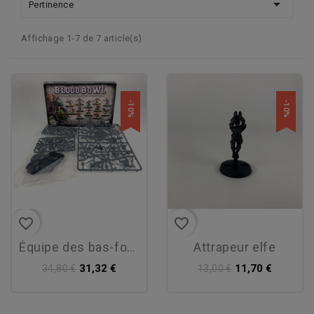

Pertinence
Affichage 1-7 de 7 article(s)
-10%
-10%
favorite_border
favorite_border
équipe des bas-fonds –...
attrapeur elfe
31,32 €
11,70 €
34,80 €
13,00 €